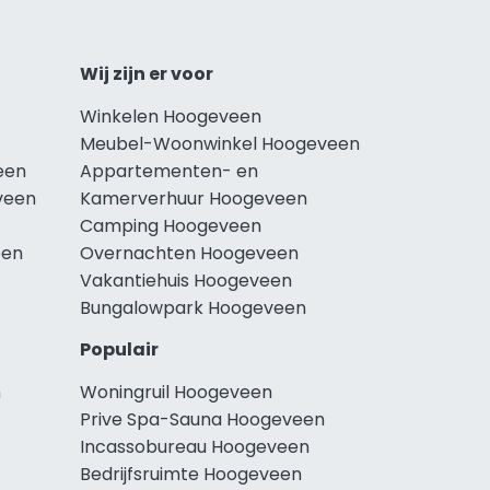
Wij zijn er voor
Winkelen Hoogeveen
Meubel-Woonwinkel Hoogeveen
een
Appartementen- en
veen
Kamerverhuur Hoogeveen
Camping Hoogeveen
een
Overnachten Hoogeveen
Vakantiehuis Hoogeveen
Bungalowpark Hoogeveen
Populair
n
Woningruil Hoogeveen
Prive Spa-Sauna Hoogeveen
Incassobureau Hoogeveen
Bedrijfsruimte Hoogeveen