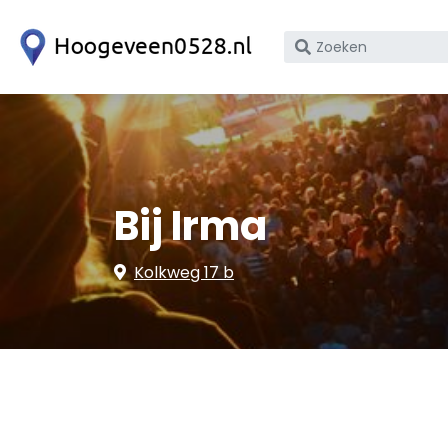
Zoek
op
bedrijfsnaam
of
KvK
nummer
Bij Irma
Kolkweg 17 b