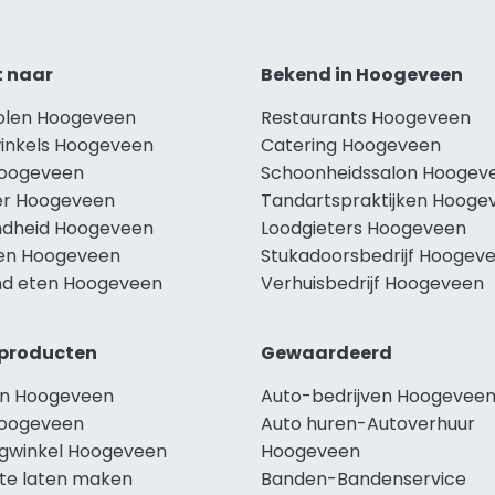
t naar
Bekend in Hoogeveen
holen Hoogeveen
Restaurants Hoogeveen
winkels Hoogeveen
Catering Hoogeveen
Hoogeveen
Schoonheidssalon Hoogev
r Hoogeveen
Tandartspraktijken Hooge
dheid Hoogeveen
Loodgieters Hoogeveen
len Hoogeveen
Stukadoorsbedrijf Hoogev
d eten Hoogeveen
Verhuisbedrijf Hoogeveen
producten
Gewaardeerd
n Hoogeveen
Auto-bedrijven Hoogevee
oogeveen
Auto huren-Autoverhuur
ngwinkel Hoogeveen
Hoogeveen
te laten maken
Banden-Bandenservice