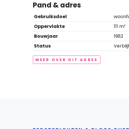
Pand & adres
Gebruiksdoel
woonf
Oppervlakte
111 m²
Bouwjaar
1982
Status
Verblij
MEER OVER DIT ADRES