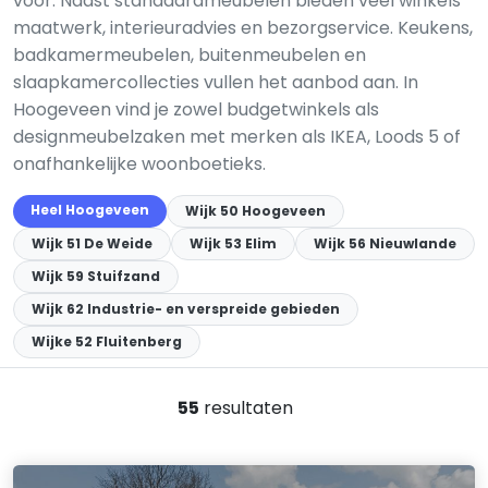
voor. Naast standaardmeubelen bieden veel winkels
maatwerk, interieuradvies en bezorgservice. Keukens,
badkamermeubelen, buitenmeubelen en
slaapkamercollecties vullen het aanbod aan. In
Hoogeveen vind je zowel budgetwinkels als
designmeubelzaken met merken als IKEA, Loods 5 of
onafhankelijke woonboetieks.
Heel Hoogeveen
Wijk 50 Hoogeveen
Wijk 51 De Weide
Wijk 53 Elim
Wijk 56 Nieuwlande
Wijk 59 Stuifzand
Wijk 62 Industrie- en verspreide gebieden
Wijke 52 Fluitenberg
55
resultaten