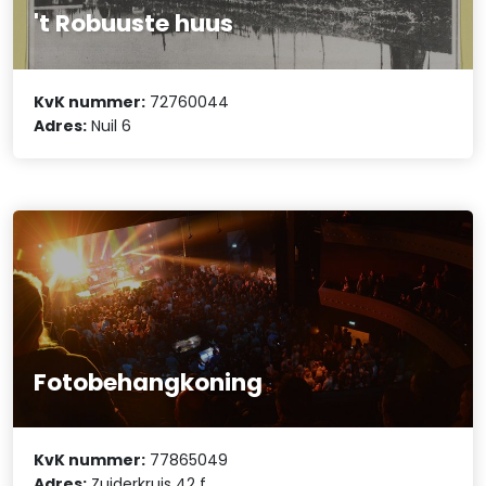
't Robuuste huus
KvK nummer:
72760044
Adres:
Nuil 6
Fotobehangkoning
KvK nummer:
77865049
Adres:
Zuiderkruis 42 f