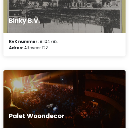
Binky B.V.
KvK nummer:
81104782
Adres:
Alteveer 122
Palet Woondecor