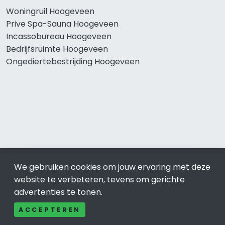
Woningruil Hoogeveen
Prive Spa-Sauna Hoogeveen
Incassobureau Hoogeveen
Bedrijfsruimte Hoogeveen
Ongediertebestrijding Hoogeveen
© 2019 - 2026 Realisatie en SEO door
SEO-bureau
Lion
We gebruiken cookies om jouw ervaring met deze
Internet. Betaal alleen voor bewezen resultaten?
SEO
website te verbeteren, tevens om gerichte
optimalisatie No Cure No Pay
.
Hoogeveen
is onderdeel van
advertenties te tonen.
Lion Internet.
ACCEPTEREN
Beeldcredits