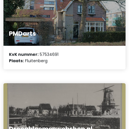
PMDarts
KvK nummer:
57534691
Plaats:
Fluitenberg
Droogbloemenwebshop.nl