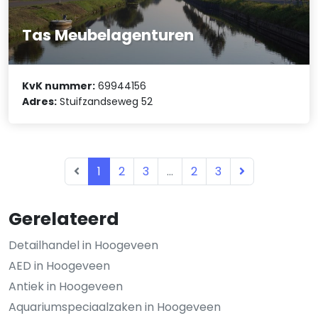
Tas Meubelagenturen
KvK nummer:
69944156
Adres:
Stuifzandseweg 52
1
2
3
...
2
3
Gerelateerd
Detailhandel in Hoogeveen
AED in Hoogeveen
Antiek in Hoogeveen
Aquariumspeciaalzaken in Hoogeveen