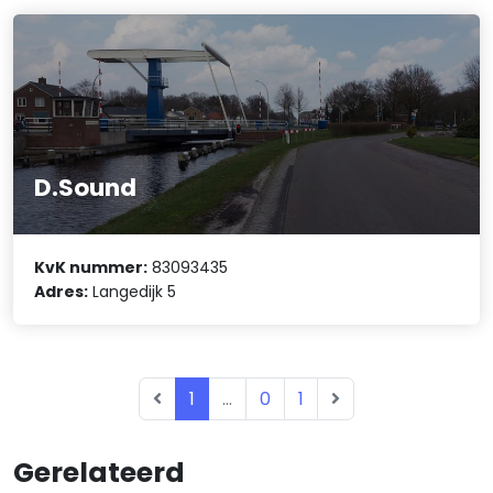
D.Sound
KvK nummer:
83093435
Adres:
Langedijk 5
1
...
0
1
Gerelateerd