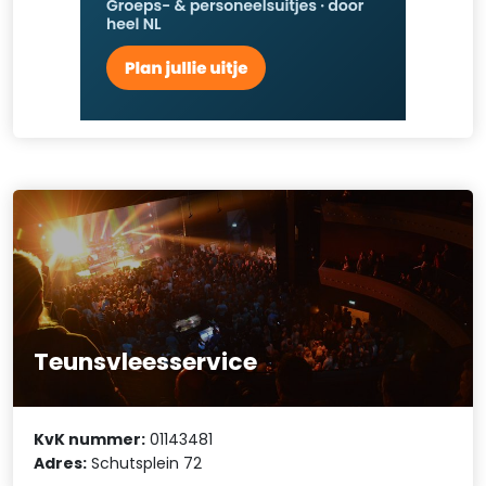
Teunsvleesservice
KvK nummer:
01143481
Adres:
Schutsplein 72