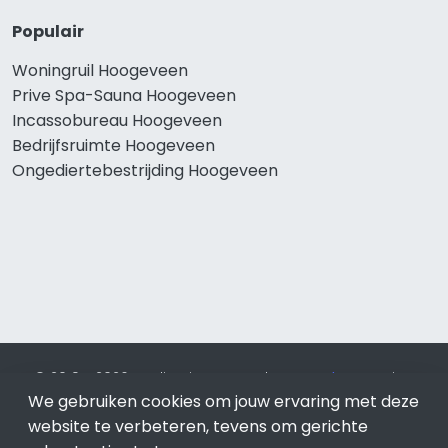
Populair
Woningruil Hoogeveen
Prive Spa-Sauna Hoogeveen
Incassobureau Hoogeveen
Bedrijfsruimte Hoogeveen
Ongediertebestrijding Hoogeveen
© 2019 - 2026 Realisatie en SEO door
SEO-bureau
Lion
Internet. Betaal alleen voor bewezen resultaten?
SEO
We gebruiken cookies om jouw ervaring met deze
optimalisatie No Cure No Pay
.
Hoogeveen
is onderdeel van
website te verbeteren, tevens om gerichte
Lion Internet.