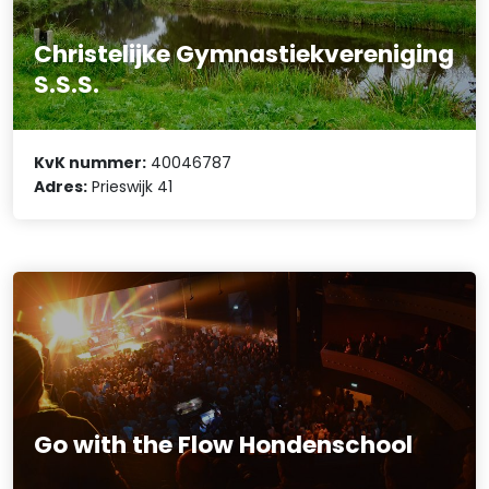
Christelijke Gymnastiekvereniging
S.S.S.
KvK nummer:
40046787
Adres:
Prieswijk 41
Go with the Flow Hondenschool