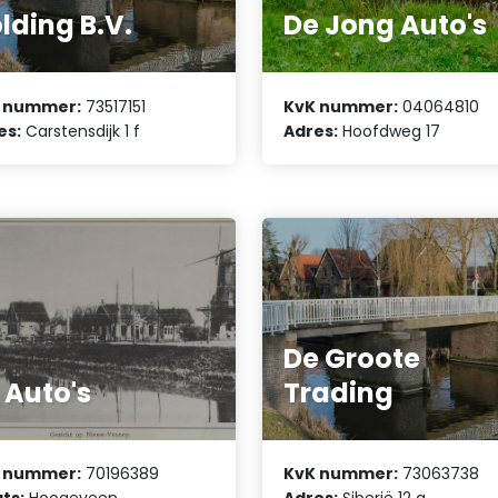
lding B.V.
De Jong Auto's
 nummer:
73517151
KvK nummer:
04064810
es:
Carstensdijk 1 f
Adres:
Hoofdweg 17
De Groote
 Auto's
Trading
 nummer:
70196389
KvK nummer:
73063738
ts:
Hoogeveen
Adres:
Siberië 12 a