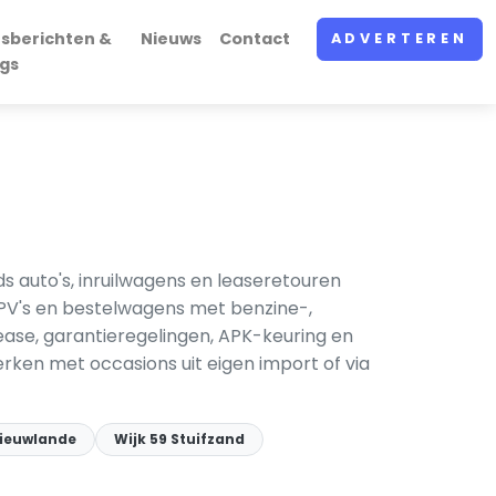
rsberichten &
Nieuws
Contact
ADVERTEREN
ogs
auto's, inruilwagens en leaseretouren
PV's en bestelwagens met benzine-,
e lease, garantieregelingen, APK-keuring en
rken met occasions uit eigen import of via
Nieuwlande
Wijk 59 Stuifzand