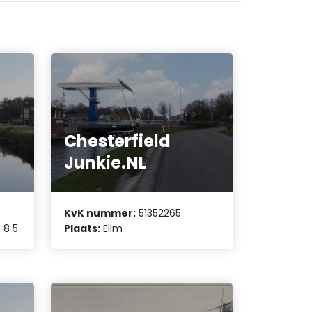
Chesterfield
Junkie.NL
KvK nummer:
51352265
 8 5
Plaats:
Elim