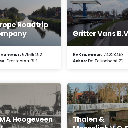
rope Roadtrip
ompany
Gritter Vans B.V
 nummer:
67565492
KvK nummer:
74228463
es:
Drostenraai 31 f
Adres:
De Tellinghorst 22
EMA Hoogeveen
Thalen &