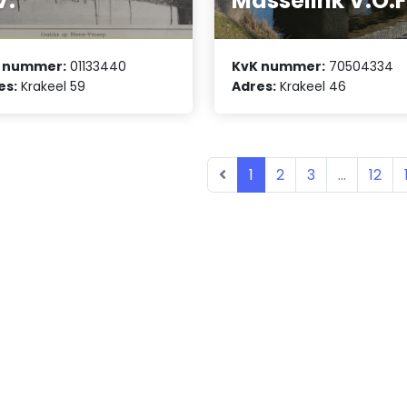
V.
Masselink V.O.F
 nummer:
01133440
KvK nummer:
70504334
es:
Krakeel 59
Adres:
Krakeel 46
1
2
3
...
12