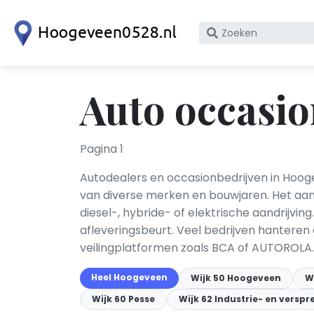
Zoek
op
bedrijfsnaam
of
Auto occasio
KvK
nummer
Pagina 1
Autodealers en occasionbedrijven in Hoo
van diverse merken en bouwjaren. Het aa
diesel-, hybride- of elektrische aandrijvin
afleveringsbeurt. Veel bedrijven hanteren
veilingplatformen zoals BCA of AUTOROLA.
Heel Hoogeveen
Wijk 50 Hoogeveen
W
Wijk 60 Pesse
Wijk 62 Industrie- en versp