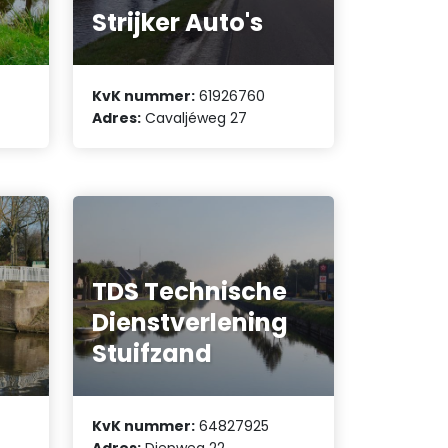
Strijker Auto's
KvK nummer:
61926760
Adres:
Cavaljéweg 27
TDS Technische
Dienstverlening
Stuifzand
KvK nummer:
64827925
Adres:
Diepweg 22