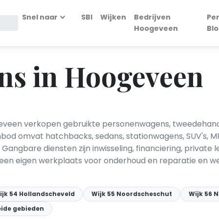
Snel naar
SBI
Wijken
Bedrijven
Pe
Hoogeveen
Bl
ns in Hoogeveen
geveen verkopen gebruikte personenwagens, tweedehands 
nbod omvat hatchbacks, sedans, stationwagens, SUV's, M
g. Gangbare diensten zijn inwisseling, financiering, privat
 een eigen werkplaats voor onderhoud en reparatie en we
ijk 54 Hollandscheveld
Wijk 55 Noordscheschut
Wijk 56 
reide gebieden