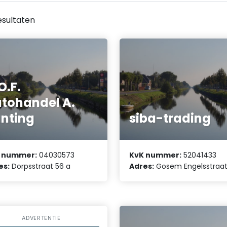
esultaten
O.F.
tohandel A.
nting
siba-trading
 nummer:
04030573
KvK nummer:
52041433
es:
Dorpsstraat 56 a
Adres:
Gosem Engelsstraat
ADVERTENTIE