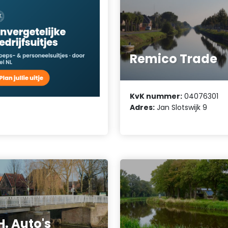
Remico Trade
KvK nummer:
04076301
Adres:
Jan Slotswijk 9
H. Auto's