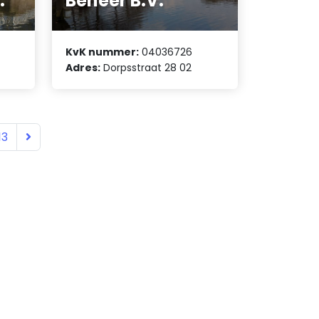
.
Beheer B.V.
KvK nummer:
04036726
Adres:
Dorpsstraat 28 02
13