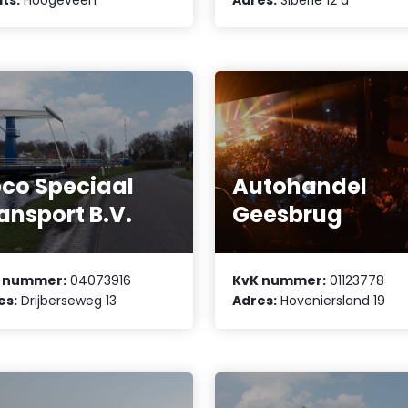
co Speciaal
Autohandel
ansport B.V.
Geesbrug
 nummer:
04073916
KvK nummer:
01123778
es:
Drijberseweg 13
Adres:
Hoveniersland 19