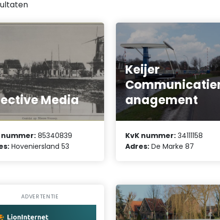
ultaten
Keijer
Communicati
ective Media
anagement
 nummer:
85340839
KvK nummer:
34111158
es:
Hoveniersland 53
Adres:
De Marke 87
ADVERTENTIE