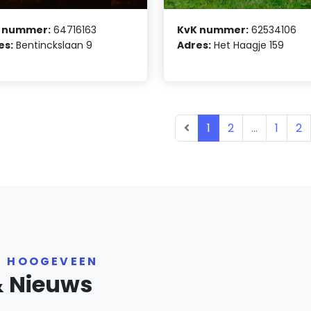
 nummer:
64716163
KvK nummer:
62534106
es:
Bentinckslaan 9
Adres:
Het Haagje 159
1
2
...
1
2
R HOOGEVEEN
& Nieuws