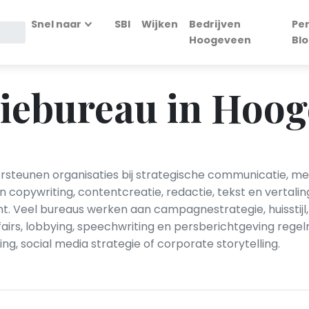
Snel naar
SBI
Wijken
Bedrijven
Pe
Hoogeveen
Bl
ebureau in Hoog
eunen organisaties bij strategische communicatie, mer
opywriting, contentcreatie, redactie, tekst en vertalin
Veel bureaus werken aan campagnestrategie, huisstijl
fairs, lobbying, speechwriting en persberichtgeving re
 social media strategie of corporate storytelling.