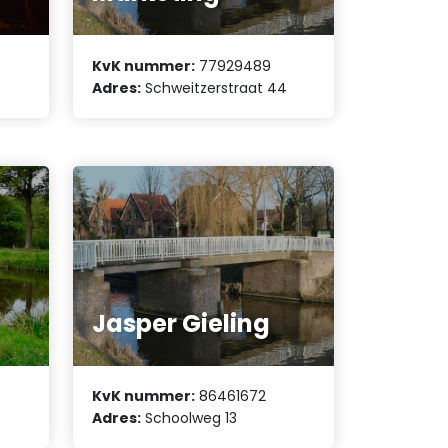
KvK nummer:
77929489
Adres:
Schweitzerstraat 44
Jasper Gieling
KvK nummer:
86461672
Adres:
Schoolweg 13