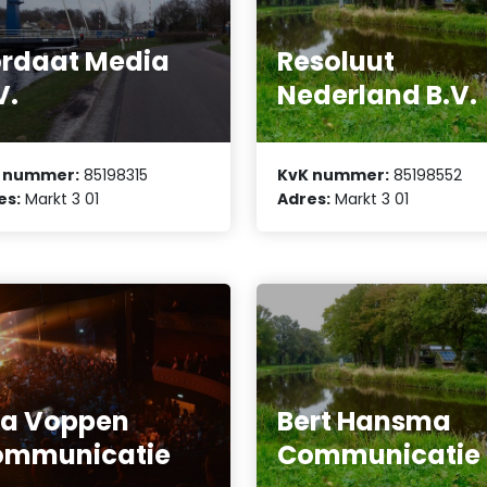
rdaat Media
Resoluut
V.
Nederland B.V.
 nummer:
85198315
KvK nummer:
85198552
es:
Markt 3 01
Adres:
Markt 3 01
za Voppen
Bert Hansma
ommunicatie
Communicatie