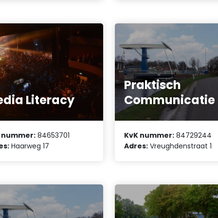
Praktisch
dia Literacy
Communicatie
 nummer:
84653701
KvK nummer:
84729244
es:
Haarweg 17
Adres:
Vreughdenstraat 1