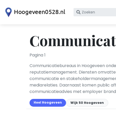
Zoek
op
bedrijfsnaam
of
Communicati
KvK
nummer
Pagina 1
Communicatiebureaus in Hoogeveen onderst
reputatiemanagement. Diensten omvatten c
communicatie en stakeholdermanagement. 
mediarelaties. Daarnaast komen public af
communicatieadvies met employer branding,
Heel Hoogeveen
Wijk 50 Hoogeveen