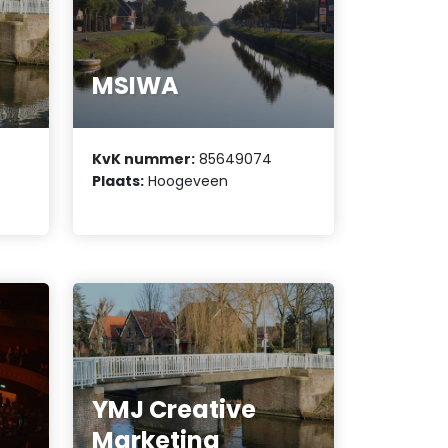
MSIWA
KvK nummer:
85649074
Plaats:
Hoogeveen
YMJ Creative
Marketing