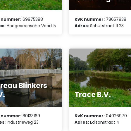
 nummer:
69975388
KvK nummer:
78657938
es:
Hoogeveensche Vaart 5
Adres:
Schutstraat 11 23
reau Blinkers
V.
Trace B.V.
 nummer:
80133169
KvK nummer:
04026970
es:
Industrieweg 23
Adres:
Edisonstraat 4