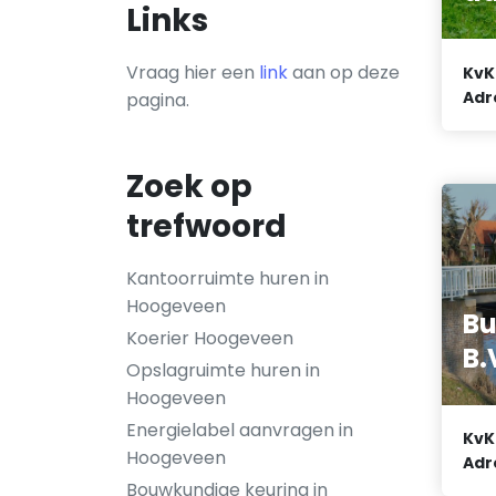
Links
Vraag hier een
link
aan op deze
KvK
Adr
pagina.
Zoek op
trefwoord
Kantoorruimte huren in
Hoogeveen
Bu
Koerier Hoogeveen
B.
Opslagruimte huren in
Hoogeveen
Energielabel aanvragen in
KvK
Hoogeveen
Adr
Bouwkundige keuring in