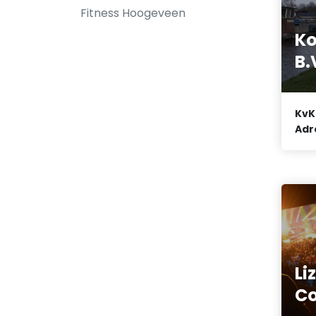
Fitness Hoogeveen
Ko
B.
KvK
Adr
Li
C