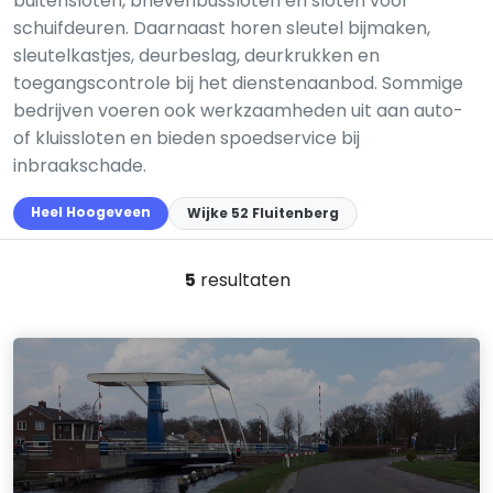
buitensloten, brievenbussloten en sloten voor
schuifdeuren. Daarnaast horen sleutel bijmaken,
sleutelkastjes, deurbeslag, deurkrukken en
toegangscontrole bij het dienstenaanbod. Sommige
bedrijven voeren ook werkzaamheden uit aan auto-
of kluis­sloten en bieden spoedservice bij
inbraakschade.
Heel Hoogeveen
Wijke 52 Fluitenberg
5
resultaten