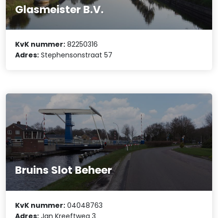
Glasmeister B.V.
KvK nummer:
82250316
Adres:
Stephensonstraat 57
Bruins Slot Beheer
KvK nummer:
04048763
Adres:
Jan Kreeftweg 3