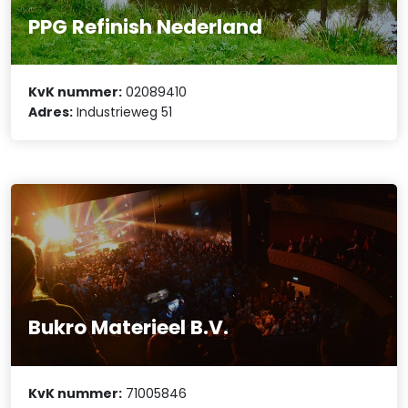
PPG Refinish Nederland
KvK nummer:
02089410
Adres:
Industrieweg 51
Bukro Materieel B.V.
KvK nummer:
71005846