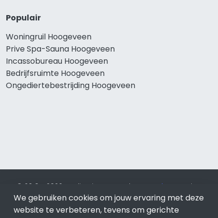
Populair
Woningruil Hoogeveen
Prive Spa-Sauna Hoogeveen
Incassobureau Hoogeveen
Bedrijfsruimte Hoogeveen
Ongediertebestrijding Hoogeveen
© 2019 - 2026 Realisatie en SEO door
SEO-bureau
Lion
Internet. Betaal alleen voor bewezen resultaten?
SEO
We gebruiken cookies om jouw ervaring met deze
optimalisatie No Cure No Pay
.
Hoogeveen
is onderdeel van
website te verbeteren, tevens om gerichte