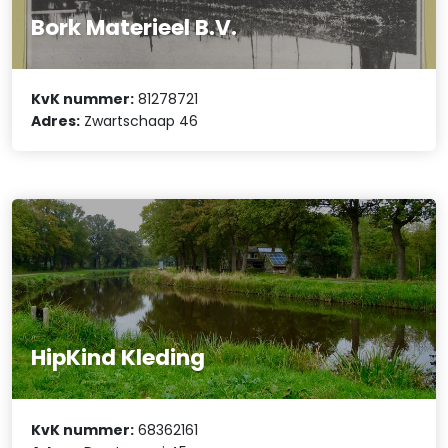
Bork Materieel B.V.
KvK nummer:
81278721
Adres:
Zwartschaap 46
HipKind Kleding
KvK nummer:
68362161