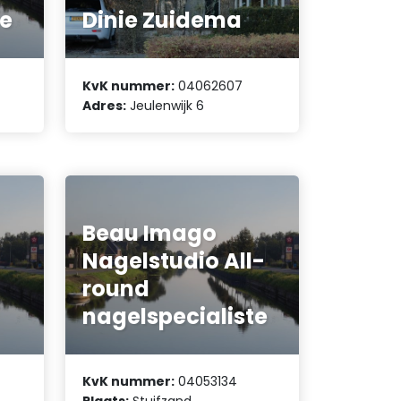
ue
Dinie Zuidema
KvK nummer:
04062607
Adres:
Jeulenwijk 6
Beau Imago
Nagelstudio All-
round
nagelspecialiste
KvK nummer:
04053134
Plaats:
Stuifzand