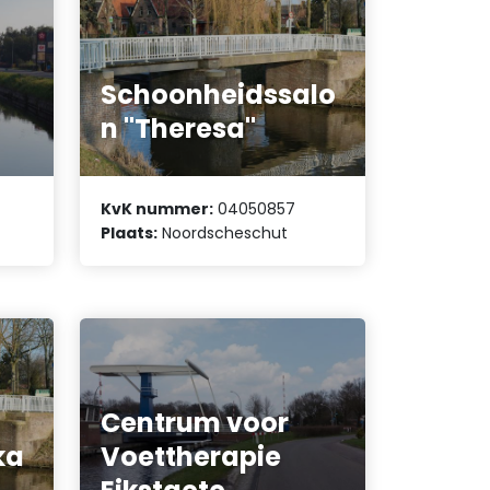
Schoonheidssalo
n "Theresa"
KvK nummer:
04050857
Plaats:
Noordscheschut
Centrum voor
ka
Voettherapie