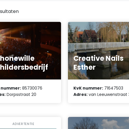
sultaten
honewille
Creative Nails
hildersbedrijf
Esther
 nummer:
85730076
KvK nummer:
71647503
es:
Dorpsstraat 20
Adres:
van Leeuwenstraat 
ADVERTENTIE