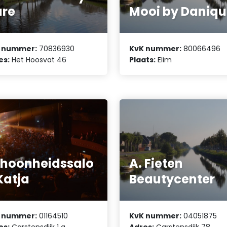
are
Mooi by Daniq
 nummer:
70836930
KvK nummer:
80066496
es:
Het Hoosvat 46
Plaats:
Elim
hoonheidssalo
A. Fieten
Katja
Beautycenter
 nummer:
01164510
KvK nummer:
04051875
es:
Carstensdijk 1 a
Adres:
Carstensdijk 78