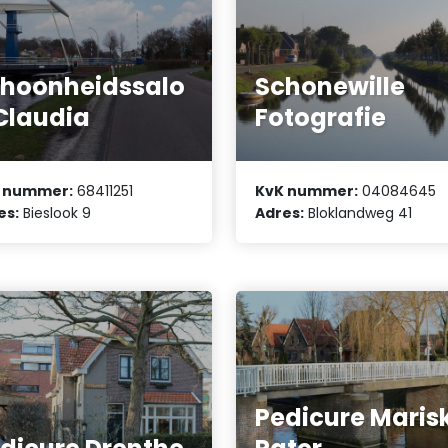
hoonheidssalo
Schonewille
Claudia
Fotografie
 nummer:
68411251
KvK nummer:
04084645
es:
Bieslook 9
Adres:
Bloklandweg 41
Pedicure Maris