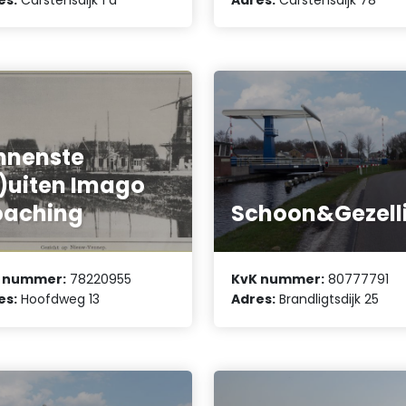
nnenste
)uiten Imago
oaching
Schoon&Gezell
 nummer:
78220955
KvK nummer:
80777791
es:
Hoofdweg 13
Adres:
Brandligtsdijk 25