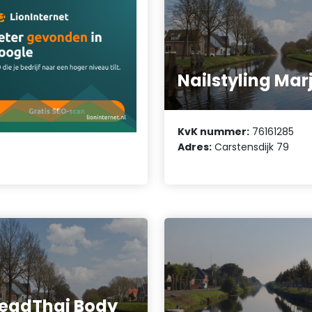
Nailstyling Mar
KvK nummer:
76161285
Adres:
Carstensdijk 79
eadThai Body