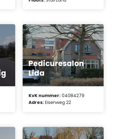
Pedicuresalon
ig
Lida
KvK nummer:
04084279
Adres:
Eisenweg 22