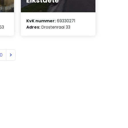
Eikstaete
KvK nummer:
69330271
53
Adres:
Drostenraai 33
10