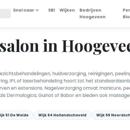
Snel naar
SBI
Wijken
Bedrijven
Pe
Hoogeveen
Bl
salon in Hoogeve
zichtsbehandelingen, huidverzorging, reinigingen, peeli
ing, IPL of laserbehandeling hoort tot het standaardaan
ven en extensions. Nagelverzorging omvat manicure, pedi
ls Dermalogica, Guinot of Babor en bieden ook massages
ijk 51 De Weide
Wijk 54 Hollandscheveld
Wijk 55 Noordsc