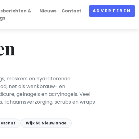
rsberichten &
Nieuws
Contact
ADVERTEREN
ogs
en
ngs, maskers en hydraterende
bod, net als wenkbrauw- en
cure, gelnagels en acrylnagels. Veel
, lichaamsverzorging, scrubs en wraps
heschut
Wijk 56 Nieuwlande