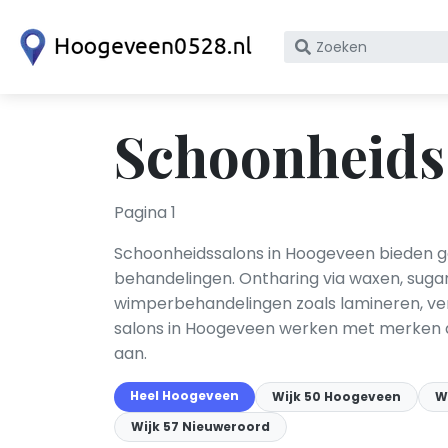
Zoek
op
bedrijfsnaam
of
Schoonheids
KvK
nummer
Pagina 1
Schoonheidssalons in Hoogeveen bieden ge
behandelingen. Ontharing via waxen, sugar
wimperbehandelingen zoals lamineren, ver
salons in Hoogeveen werken met merken a
aan.
Heel Hoogeveen
Wijk 50 Hoogeveen
W
Wijk 57 Nieuweroord