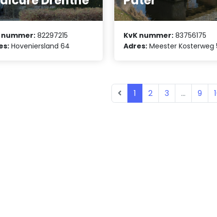
dicure Drenthe
Pater
 nummer:
82297215
KvK nummer:
83756175
es:
Hoveniersland 64
Adres:
Meester Kosterweg 
1
2
3
...
9