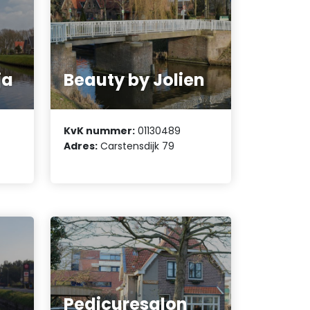
ja
Beauty by Jolien
KvK nummer:
01130489
Adres:
Carstensdijk 79
Pedicuresalon