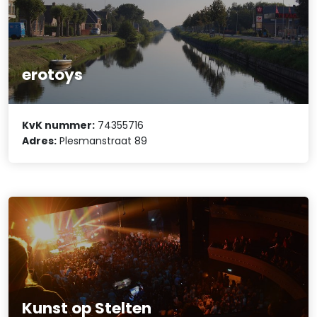
erotoys
KvK nummer:
74355716
Adres:
Plesmanstraat 89
Kunst op Stelten