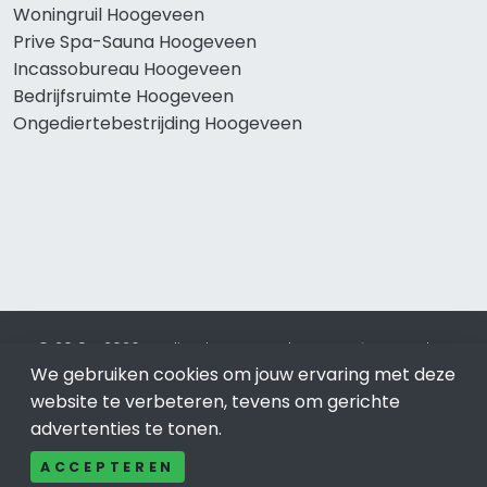
Woningruil Hoogeveen
Prive Spa-Sauna Hoogeveen
Incassobureau Hoogeveen
Bedrijfsruimte Hoogeveen
Ongediertebestrijding Hoogeveen
© 2019 - 2026 Realisatie en SEO door
SEO-bureau
Lion
Internet. Betaal alleen voor bewezen resultaten?
SEO
We gebruiken cookies om jouw ervaring met deze
optimalisatie No Cure No Pay
.
Hoogeveen
is onderdeel van
website te verbeteren, tevens om gerichte
Lion Internet.
advertenties te tonen.
Beeldcredits
ACCEPTEREN