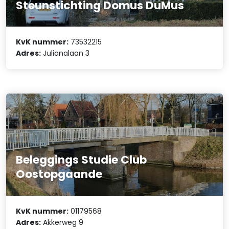
Steunstichting Domus DuMus
KvK nummer:
73532215
Adres:
Julianalaan 3
Beleggings Studie Club
Oostopgaande
KvK nummer:
01179568
Adres:
Akkerweg 9