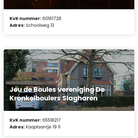
KvK nummer:
60161728
Adres:
Schoolweg 13
Jeu de Boules vereniging De
Kronkelboulers Slagharen
KvK nummer:
65518217
Adres:
Kaaplaantje 19 11