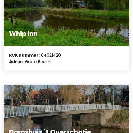
Whip Inn
KvK nummer:
04021420
Adres:
Grote Beer 5
Dorpshuis ´t Overschotje