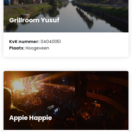
Grillroom Yusuf
KvK nummer:
04040051
Plaats:
Hoogeveen
Appie Happie