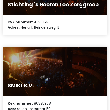
Stichting 's Heeren Loo Zorggroep
KvK nummer:
41190166
Adres:
Hendrik Reindersweg 13
SMIKI B.V.
KvK nummer:
80825958
Adres:
Joh Poststraat 59