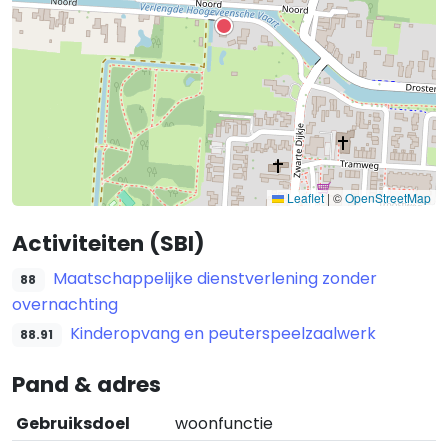
Leaflet
|
©
OpenStreetMap
Activiteiten (SBI)
Maatschappelijke dienstverlening zonder
88
overnachting
Kinderopvang en peuterspeelzaalwerk
88.91
Pand & adres
Gebruiksdoel
woonfunctie