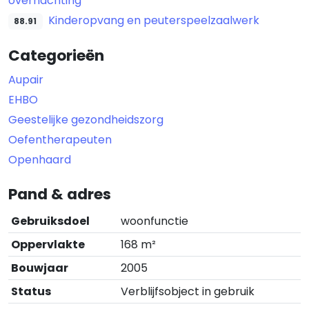
overnachting
Kinderopvang en peuterspeelzaalwerk
88.91
Categorieën
Aupair
EHBO
Geestelijke gezondheidszorg
Oefentherapeuten
Openhaard
Pand & adres
Gebruiksdoel
woonfunctie
Oppervlakte
168 m²
Bouwjaar
2005
Status
Verblijfsobject in gebruik