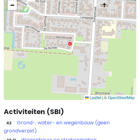
−
Leaflet
|
©
OpenStreetMap
Activiteiten (SBI)
Grond-, water- en wegenbouw (geen
42
grondverzet)
Wegenbouw en stratenmaken