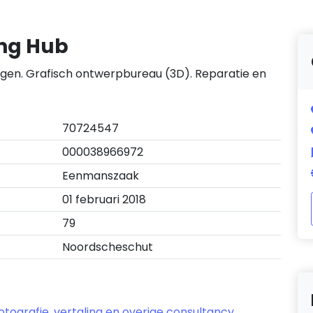
ing Hub
gen. Grafisch ontwerpbureau (3D). Reparatie en
70724547
000038966972
Eenmanszaak
01 februari 2018
79
Noordscheschut
otografie, vertaling en overige consultancy