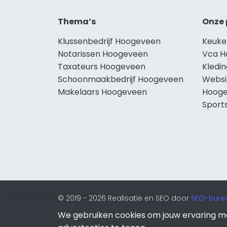
Thema’s
Onze 
Klussenbedrijf Hoogeveen
Keuke
Notarissen Hoogeveen
Vca H
Taxateurs Hoogeveen
Kledi
Schoonmaakbedrijf Hoogeveen
Websi
Makelaars Hoogeveen
Hoog
Sport
© 2019 - 2026 Realisatie en SEO door
SEO-bure
onderdeel van Lion Internet.
We gebruiken cookies om jouw ervaring m
Beeldcredits