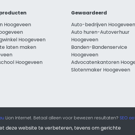
producten
Gewaardeerd
n Hoogeveen
Auto-bedrijven Hoogevee
oogeveen
Auto huren-Autoverhuur
ngwinkel Hoogeveen
Hoogeveen
te laten maken
Banden-Bandenservice
eveen
Hoogeveen
school Hoogeveen
Advocatenkantoren Hoog
Slotenmaker Hoogeveen
au
Lion Internet. Betaal alleen voor bewezen resultaten?
SEO opt
et deze website te verbeteren, tevens om gerichte