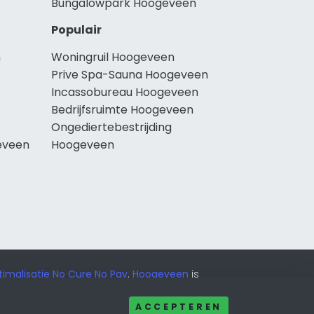
Bungalowpark Hoogeveen
Populair
n
Woningruil Hoogeveen
Prive Spa-Sauna Hoogeveen
Incassobureau Hoogeveen
Bedrijfsruimte Hoogeveen
Ongediertebestrijding
eveen
Hoogeveen
imalisatie No Cure No Pay
.
Hoogeveen
is
ACCEPTEREN