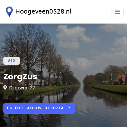
AED
ZorgZus
Diepweg 22
IS DIT JOUW BEDRIJF?