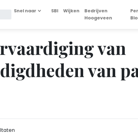
Snel naar
SBI
Wijken
Bedrijven
Pe
Hoogeveen
Bl
ervaardiging van
digdheden van pa
ltaten