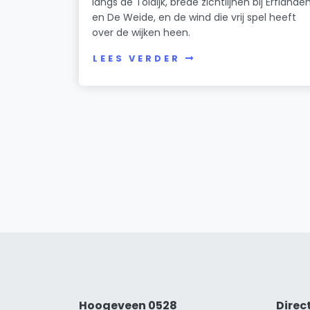
langs de Toldijk, brede zichtlijnen bij Erflande
en De Weide, en de wind die vrij spel heeft
over de wijken heen.
LEES VERDER
Hoogeveen 0528
Direc