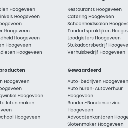
holen Hoogeveen
Restaurants Hoogeveen
winkels Hoogeveen
Catering Hoogeveen
Hoogeveen
Schoonheidssalon Hoogev
r Hoogeveen
Tandartspraktijken Hooge
dheid Hoogeveen
Loodgieters Hoogeveen
len Hoogeveen
Stukadoorsbedrijf Hoogev
d eten Hoogeveen
Verhuisbedrijf Hoogeveen
producten
Gewaardeerd
n Hoogeveen
Auto-bedrijven Hoogevee
oogeveen
Auto huren-Autoverhuur
ngwinkel Hoogeveen
Hoogeveen
te laten maken
Banden-Bandenservice
eveen
Hoogeveen
school Hoogeveen
Advocatenkantoren Hoog
Slotenmaker Hoogeveen