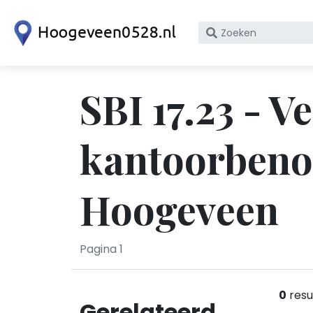
Zoek
op
bedrijfsnaam
of
SBI 17.23 - V
KvK
nummer
kantoorbeno
Hoogeveen
Pagina 1
0
resu
Gerelateerd