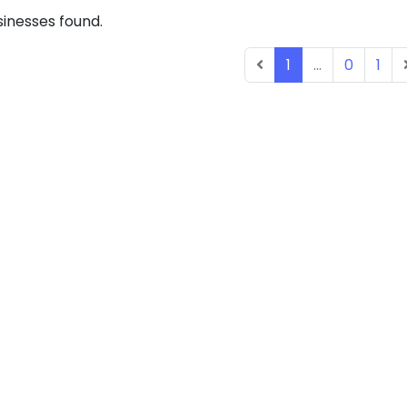
inesses found.
1
...
0
1