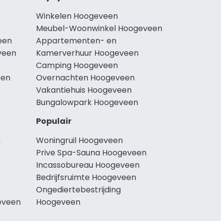
Winkelen Hoogeveen
Meubel-Woonwinkel Hoogeveen
een
Appartementen- en
veen
Kamerverhuur Hoogeveen
Camping Hoogeveen
een
Overnachten Hoogeveen
Vakantiehuis Hoogeveen
Bungalowpark Hoogeveen
Populair
n
Woningruil Hoogeveen
Prive Spa-Sauna Hoogeveen
Incassobureau Hoogeveen
Bedrijfsruimte Hoogeveen
Ongediertebestrijding
eveen
Hoogeveen