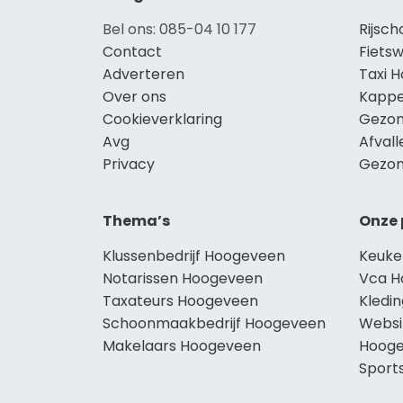
Bel ons: 085-04 10 177
Rijsc
Contact
Fiets
Adverteren
Taxi 
Over ons
Kappe
Cookieverklaring
Gezon
Avg
Afval
Privacy
Gezon
Thema’s
Onze 
Klussenbedrijf Hoogeveen
Keuke
Notarissen Hoogeveen
Vca H
Taxateurs Hoogeveen
Kledi
Schoonmaakbedrijf Hoogeveen
Websi
Makelaars Hoogeveen
Hoog
Sport