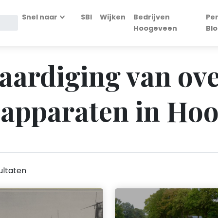
Snel naar
SBI
Wijken
Bedrijven
Pe
Hoogeveen
Bl
vaardiging van ov
 apparaten in Ho
ultaten