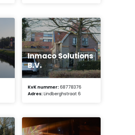
Inmaco Solutions
B.V.
KvK nummer:
68778376
Adres:
Lindberghstraat 6