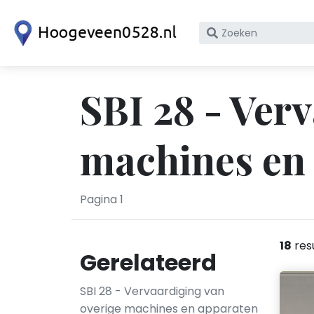
Zoek
op
bedrijfsnaam
of
SBI 28 - Ver
KvK
nummer
machines en
Pagina 1
18
res
Gerelateerd
SBI 28 - Vervaardiging van
overige machines en apparaten