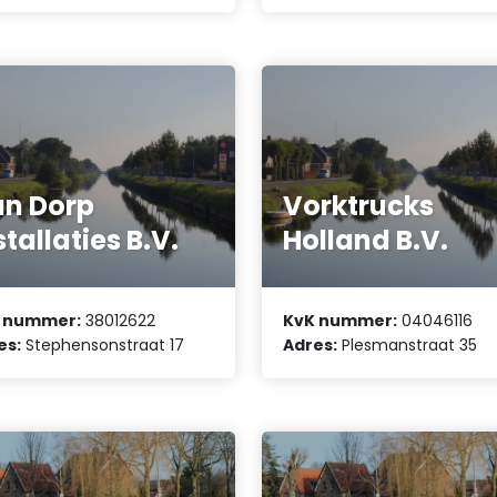
n Dorp
Vorktrucks
stallaties B.V.
Holland B.V.
 nummer:
38012622
KvK nummer:
04046116
es:
Stephensonstraat 17
Adres:
Plesmanstraat 35