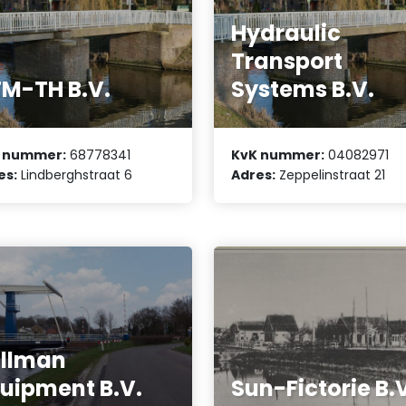
Hydraulic
Transport
M-TH B.V.
Systems B.V.
 nummer:
68778341
KvK nummer:
04082971
es:
Lindberghstraat 6
Adres:
Zeppelinstraat 21
llman
uipment B.V.
Sun-Fictorie B.