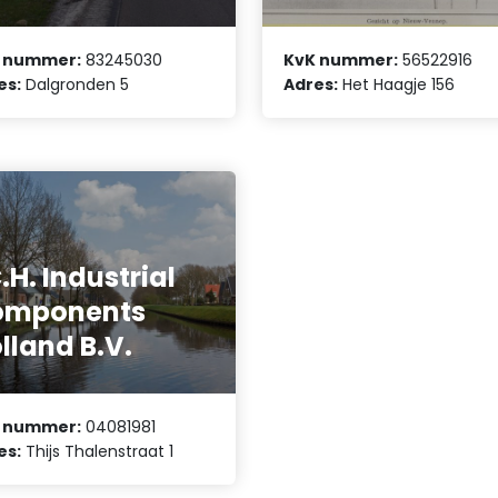
 nummer:
83245030
KvK nummer:
56522916
es:
Dalgronden 5
Adres:
Het Haagje 156
C.H. Industrial
omponents
lland B.V.
 nummer:
04081981
es:
Thijs Thalenstraat 1