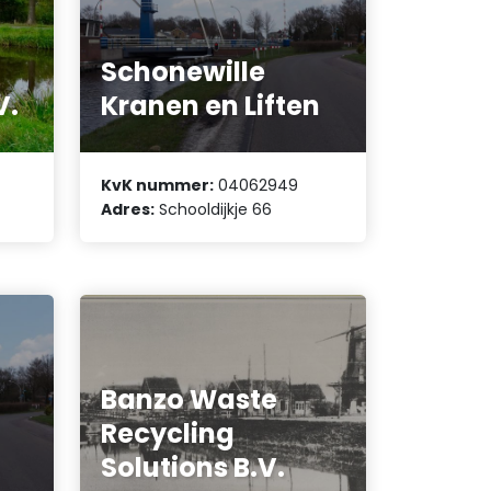
Schonewille
V.
Kranen en Liften
KvK nummer:
04062949
Adres:
Schooldijkje 66
Banzo Waste
Recycling
Solutions B.V.