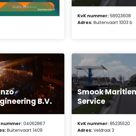
KvK nummer:
58923608
Adres:
Buitenvaart 1003 b
anzo
Smook Maritie
gineering B.V.
Service
 nummer:
04062867
KvK nummer:
85235520
es:
Buitenvaart 1409
Adres:
Veldraai 3