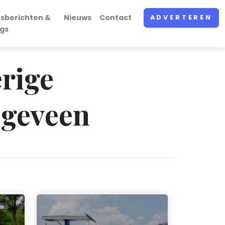
rsberichten &
Nieuws
Contact
ADVERTEREN
ogs
erige
ogeveen