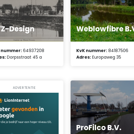
Z-Design
Weblowfibre B.
 nummer:
64937208
KvK nummer:
84187506
es:
Dorpsstraat 45 a
Adres:
Europaweg 35
ADVERTENTIE
ProFilco B.V.