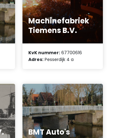
Machinefabriek
Tiemens B.V.
KvK nummer:
67700616
Adres:
Pesserdijk 4 a
V.
BMT Auto's