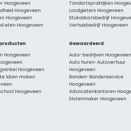
r Hoogeveen
Tandartspraktijken Hooge
dheid Hoogeveen
Loodgieters Hoogeveen
len Hoogeveen
Stukadoorsbedrijf Hoogev
d eten Hoogeveen
Verhuisbedrijf Hoogeveen
producten
Gewaardeerd
n Hoogeveen
Auto-bedrijven Hoogevee
oogeveen
Auto huren-Autoverhuur
ngwinkel Hoogeveen
Hoogeveen
te laten maken
Banden-Bandenservice
eveen
Hoogeveen
school Hoogeveen
Advocatenkantoren Hoog
Slotenmaker Hoogeveen