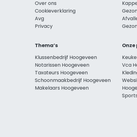
Over ons
Kappe
Cookieverklaring
Gezon
Avg
Afval
Privacy
Gezon
Thema’s
Onze 
Klussenbedrijf Hoogeveen
Keuke
Notarissen Hoogeveen
Vca H
Taxateurs Hoogeveen
Kledi
Schoonmaakbedrijf Hoogeveen
Websi
Makelaars Hoogeveen
Hoog
Sport