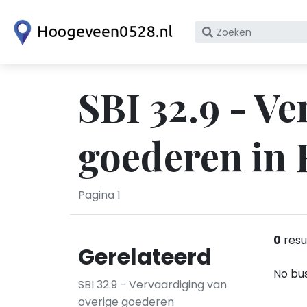
Zoek
op
bedrijfsnaam
of
SBI 32.9 - V
KvK
nummer
goederen in
Pagina 1
0
resu
Gerelateerd
No bus
SBI 32.9 - Vervaardiging van
overige goederen