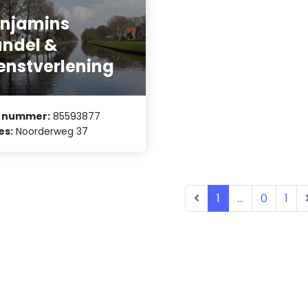
njamins
ndel &
enstverlening
 nummer:
85593877
es:
Noorderweg 37
1
...
0
1