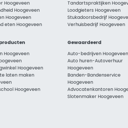
r Hoogeveen
Tandartspraktijken Hooge
dheid Hoogeveen
Loodgieters Hoogeveen
len Hoogeveen
Stukadoorsbedrijf Hoogev
d eten Hoogeveen
Verhuisbedrijf Hoogeveen
producten
Gewaardeerd
n Hoogeveen
Auto-bedrijven Hoogevee
oogeveen
Auto huren-Autoverhuur
ngwinkel Hoogeveen
Hoogeveen
te laten maken
Banden-Bandenservice
eveen
Hoogeveen
school Hoogeveen
Advocatenkantoren Hoog
Slotenmaker Hoogeveen