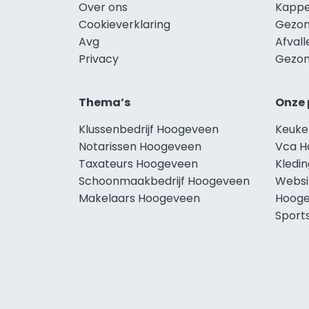
Over ons
Kappe
Cookieverklaring
Gezon
Avg
Afval
Privacy
Gezon
Thema’s
Onze 
Klussenbedrijf Hoogeveen
Keuke
Notarissen Hoogeveen
Vca H
Taxateurs Hoogeveen
Kledi
Schoonmaakbedrijf Hoogeveen
Websi
Makelaars Hoogeveen
Hoog
Sport