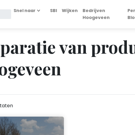
Snel naar
SBI
Wijken
Bedrijven
Pe
Hoogeveen
Bl
Reparatie van prod
oogeveen
taten