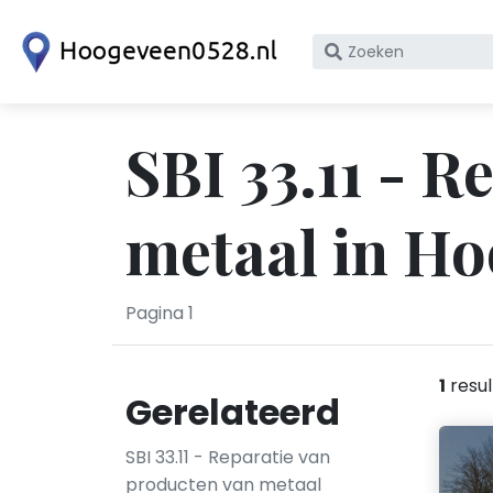
Zoek
op
bedrijfsnaam
of
SBI 33.11 - 
KvK
nummer
metaal in H
Pagina 1
1
resul
Gerelateerd
SBI 33.11 - Reparatie van
producten van metaal