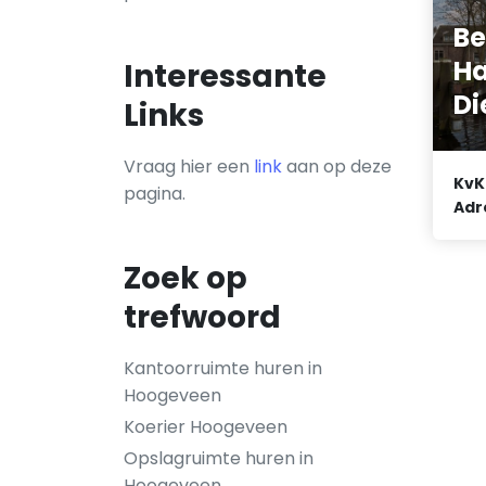
Be
Ha
Interessante
Di
Links
Vraag hier een
link
aan op deze
KvK
pagina.
Adr
Zoek op
trefwoord
Kantoorruimte huren in
Hoogeveen
Koerier Hoogeveen
Opslagruimte huren in
Hoogeveen