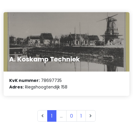
A. Koskamp Techniek
KvK nummer:
78697735
Adres:
Riegshoogtendijk 158
1
...
0
1