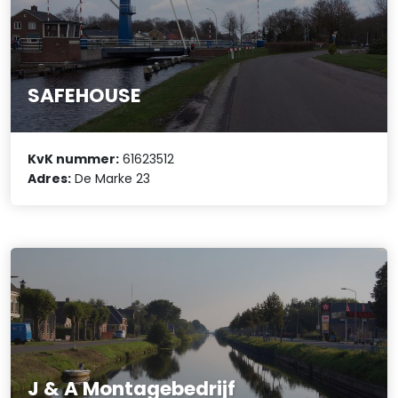
SAFEHOUSE
KvK nummer:
61623512
Adres:
De Marke 23
J & A Montagebedrijf