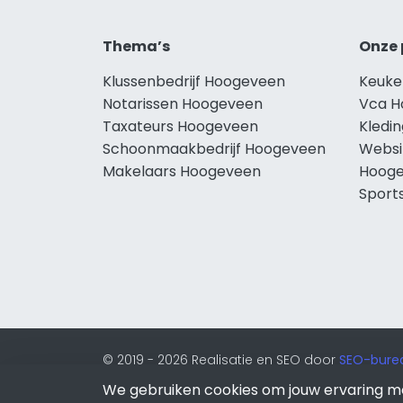
Thema’s
Onze 
Klussenbedrijf Hoogeveen
Keuke
Notarissen Hoogeveen
Vca H
Taxateurs Hoogeveen
Kledi
Schoonmaakbedrijf Hoogeveen
Websi
Makelaars Hoogeveen
Hoog
Sport
© 2019 - 2026 Realisatie en SEO door
SEO-bure
onderdeel van Lion Internet.
We gebruiken cookies om jouw ervaring m