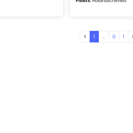
Plaats:
Hollandscheveld
1
...
0
1