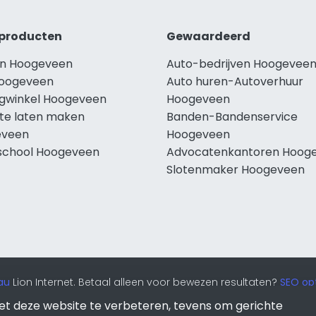
producten
Gewaardeerd
n Hoogeveen
Auto-bedrijven Hoogevee
oogeveen
Auto huren-Autoverhuur
ngwinkel Hoogeveen
Hoogeveen
te laten maken
Banden-Bandenservice
eveen
Hoogeveen
school Hoogeveen
Advocatenkantoren Hoog
Slotenmaker Hoogeveen
au
Lion Internet. Betaal alleen voor bewezen resultaten?
SEO opt
et deze website te verbeteren, tevens om gerichte