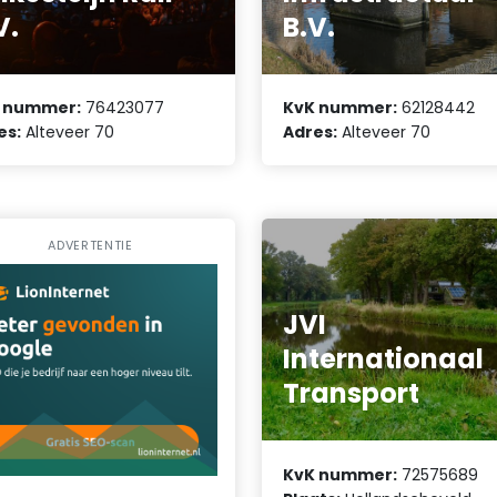
V.
B.V.
 nummer:
76423077
KvK nummer:
62128442
es:
Alteveer 70
Adres:
Alteveer 70
ADVERTENTIE
JVI
Internationaal
Transport
KvK nummer:
72575689