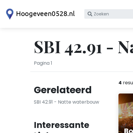
Zoek
op
bedrijfsnaam
of
SBI 42.91 - 
KvK
nummer
Pagina 1
4
resu
Gerelateerd
SBI 42.91 - Natte waterbouw
Interessante
Bo