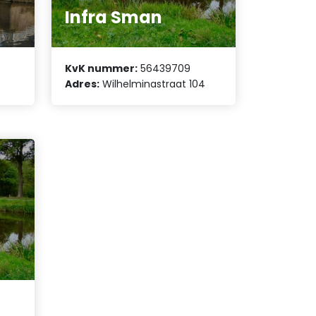
Infra Sman
KvK nummer:
56439709
Adres:
Wilhelminastraat 104