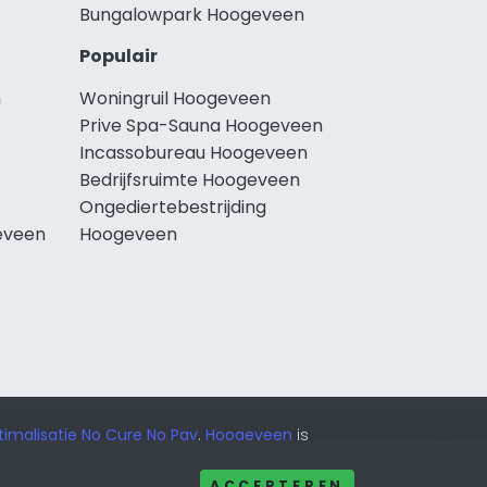
Bungalowpark Hoogeveen
Populair
n
Woningruil Hoogeveen
Prive Spa-Sauna Hoogeveen
Incassobureau Hoogeveen
Bedrijfsruimte Hoogeveen
Ongediertebestrijding
eveen
Hoogeveen
imalisatie No Cure No Pay
.
Hoogeveen
is
ACCEPTEREN