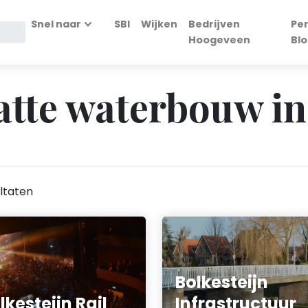
Snel naar
SBI
Wijken
Bedrijven
Pe
Hoogeveen
Bl
Natte waterbouw i
ltaten
Bolkesteijn
lkesteijn Rail
Infrastructuur