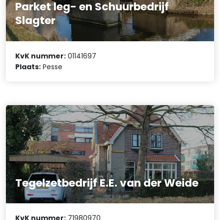
Parket leg- en Schuurbedrijf
Slagter
KvK nummer:
01141697
Plaats:
Pesse
Tegelzetbedrijf E.E. van der Weide
KvK nummer:
71980970