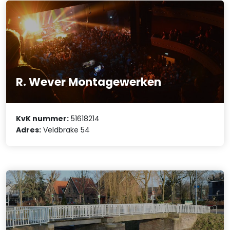
R. Wever Montagewerken
KvK nummer:
51618214
Adres:
Veldbrake 54