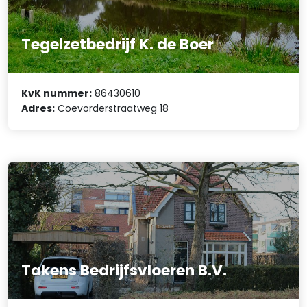
Tegelzetbedrijf K. de Boer
KvK nummer:
86430610
Adres:
Coevorderstraatweg 18
Takens Bedrijfsvloeren B.V.