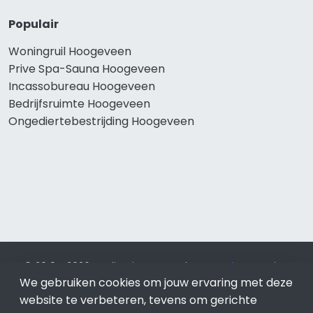
Populair
Woningruil Hoogeveen
Prive Spa-Sauna Hoogeveen
Incassobureau Hoogeveen
Bedrijfsruimte Hoogeveen
Ongediertebestrijding Hoogeveen
© 2019 - 2026 Realisatie en SEO door
SEO-bureau
Lion
We gebruiken cookies om jouw ervaring met deze
Internet. Betaal alleen voor bewezen resultaten?
SEO
optimalisatie No Cure No Pay
.
Hoogeveen
is onderdeel van
website te verbeteren, tevens om gerichte
Lion Internet.