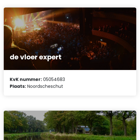
de vloer expert
KvK nummer:
05054683
Plaats:
Noordscheschut