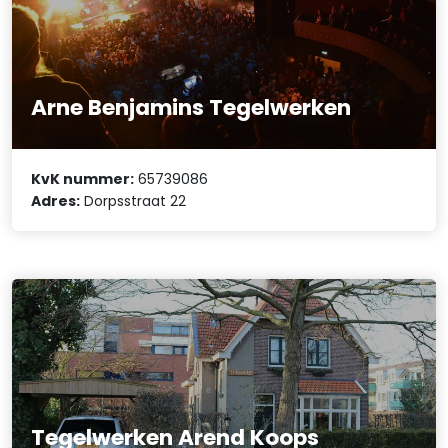
Arne Benjamins Tegelwerken
KvK nummer:
65739086
Adres:
Dorpsstraat 22
Tegelwerken Arend Koops