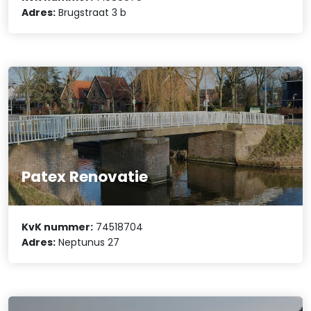
Adres:
Brugstraat 3 b
Patex Renovatie
KvK nummer:
74518704
Adres:
Neptunus 27