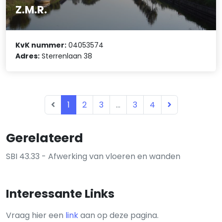
Z.M.R.
KvK nummer:
04053574
Adres:
Sterrenlaan 38
1
2
3
...
3
4
Gerelateerd
SBI 43.33 - Afwerking van vloeren en wanden
Interessante Links
Vraag hier een
link
aan op deze pagina.