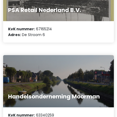
PSA Retail Nederland B.V.
KvK nummer:
67165214
Adres:
De Stroom 6
Handelsonderneming Moorman
KvK nummer:
63340259