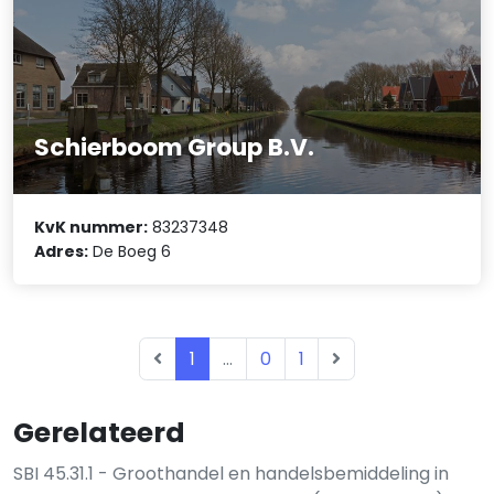
Schierboom Group B.V.
KvK nummer:
83237348
Adres:
De Boeg 6
1
...
0
1
Gerelateerd
SBI 45.31.1 - Groothandel en handelsbemiddeling in