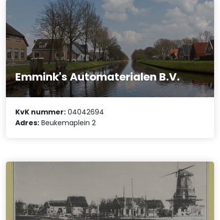
Emmink's Automaterialen B.V.
KvK nummer:
04042694
Adres:
Beukemaplein 2