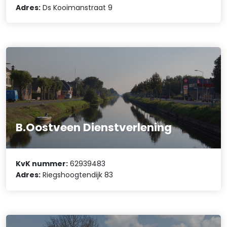
Adres:
Ds Kooimanstraat 9
B.Oostveen Dienstverlening
KvK nummer:
62939483
Adres:
Riegshoogtendijk 83