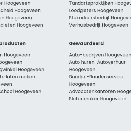
r Hoogeveen
Tandartspraktijken Hooge
dheid Hoogeveen
Loodgieters Hoogeveen
len Hoogeveen
Stukadoorsbedrijf Hoogev
d eten Hoogeveen
Verhuisbedrijf Hoogeveen
producten
Gewaardeerd
n Hoogeveen
Auto-bedrijven Hoogevee
oogeveen
Auto huren-Autoverhuur
ngwinkel Hoogeveen
Hoogeveen
te laten maken
Banden-Bandenservice
eveen
Hoogeveen
school Hoogeveen
Advocatenkantoren Hoog
Slotenmaker Hoogeveen