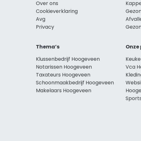
Over ons
Kappe
Cookieverklaring
Gezon
Avg
Afval
Privacy
Gezon
Thema’s
Onze 
Klussenbedrijf Hoogeveen
Keuke
Notarissen Hoogeveen
Vca H
Taxateurs Hoogeveen
Kledi
Schoonmaakbedrijf Hoogeveen
Websi
Makelaars Hoogeveen
Hoog
Sport