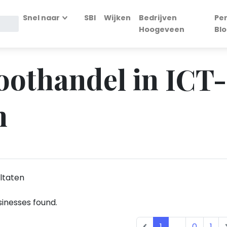
Snel naar
SBI
Wijken
Bedrijven
Pe
Hoogeveen
Bl
roothandel in ICT
n
ltaten
inesses found.
1
...
0
1