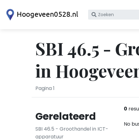
Zoek
op
bedrijfsnaam
of
SBI 46.5 - G
KvK
nummer
in Hoogevee
Pagina 1
0
resu
Gerelateerd
No bus
SBI 46.5 - Groothandel in ICT-
apparatuur