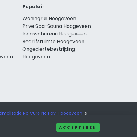
Populair
n
Woningruil Hoogeveen
Prive Spa-Sauna Hoogeveen
Incassobureau Hoogeveen
Bedrijfsruimte Hoogeveen
Ongediertebestrijding
eveen
Hoogeveen
imalisatie No Cure No Pay
.
Hoogeveen
is
ACCEPTEREN