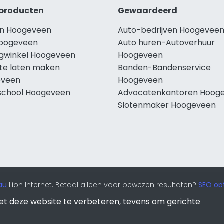
producten
Gewaardeerd
n Hoogeveen
Auto-bedrijven Hoogevee
oogeveen
Auto huren-Autoverhuur
ngwinkel Hoogeveen
Hoogeveen
te laten maken
Banden-Bandenservice
eveen
Hoogeveen
school Hoogeveen
Advocatenkantoren Hoog
Slotenmaker Hoogeveen
au
Lion Internet. Betaal alleen voor bewezen resultaten?
SEO opt
et deze website te verbeteren, tevens om gerichte