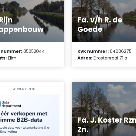
 Rijn
Fa. v/h R. de
rappenbouw
Goede
 nummer:
05052044
KvK nummer:
04006275
ts:
Elim
Adres:
Drostenraai 71 a
ADVERTENTIE
Fa. J. Koster Rz
Zn.