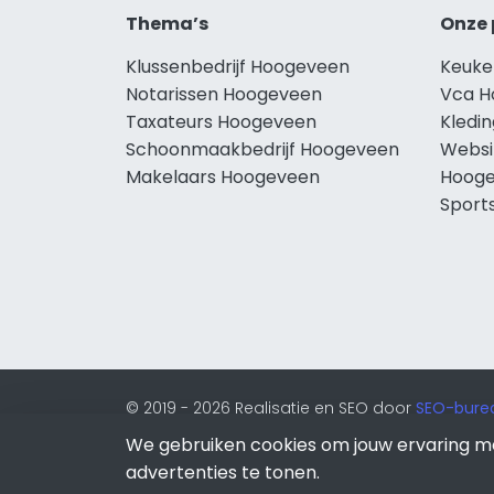
Thema’s
Onze 
Klussenbedrijf Hoogeveen
Keuke
Notarissen Hoogeveen
Vca H
Taxateurs Hoogeveen
Kledi
Schoonmaakbedrijf Hoogeveen
Websi
Makelaars Hoogeveen
Hoog
Sport
© 2019 - 2026 Realisatie en SEO door
SEO-bure
onderdeel van Lion Internet.
We gebruiken cookies om jouw ervaring m
Beeldcredits
advertenties te tonen.