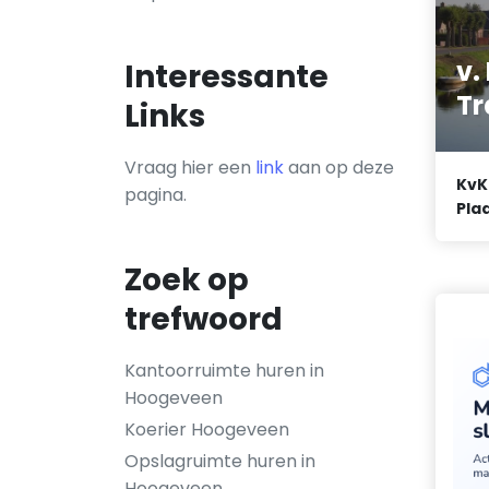
v.
Interessante
T
Links
Vraag hier een
link
aan op deze
KvK
pagina.
Plaa
Zoek op
trefwoord
Kantoorruimte huren in
Hoogeveen
Koerier Hoogeveen
Opslagruimte huren in
Hoogeveen