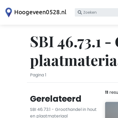
Zoek
op
bedrijfsnaam
of
SBI 46.73.1 -
KvK
nummer
plaatmateria
Pagina 1
11
resu
Gerelateerd
SBI 46.73.1 - Groothandel in hout
en plaatmateriaal