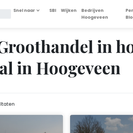
Snel naar
SBI
Wijken
Bedrijven
Pe
Hoogeveen
Bl
 Groothandel in h
al in Hoogeveen
ltaten