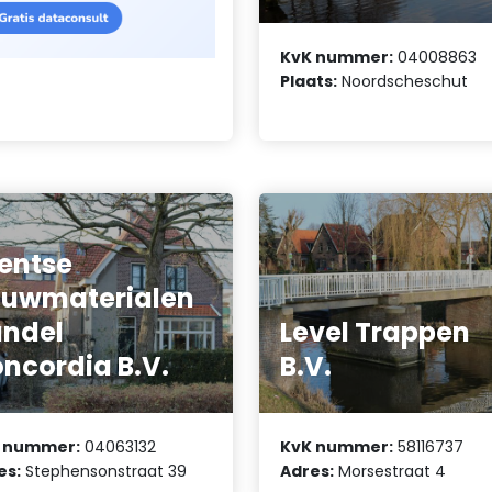
KvK nummer:
04008863
Plaats:
Noordscheschut
entse
uwmaterialen
ndel
Level Trappen
ncordia B.V.
B.V.
 nummer:
04063132
KvK nummer:
58116737
es:
Stephensonstraat 39
Adres:
Morsestraat 4