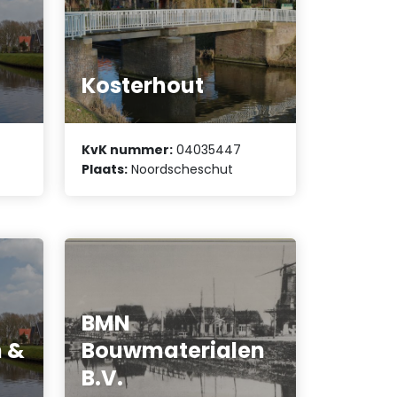
Kosterhout
KvK nummer:
04035447
Plaats:
Noordscheschut
BMN
n &
Bouwmaterialen
B.V.