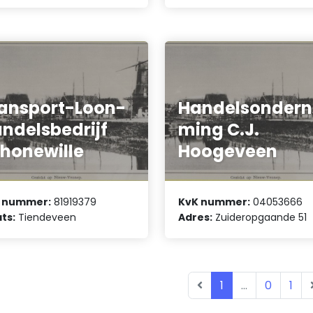
ansport-Loon-
Handelsondern
ndelsbedrijf
ming C.J.
honewille
Hoogeveen
 nummer:
81919379
KvK nummer:
04053666
ts:
Tiendeveen
Adres:
Zuideropgaande 51
1
...
0
1