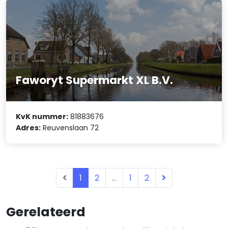
Faworyt Supermarkt XL B.V.
KvK nummer:
81883676
Adres:
Reuvenslaan 72
1
2
...
1
2
Gerelateerd