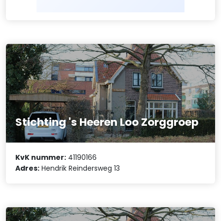
Stichting 's Heeren Loo Zorggroep
KvK nummer:
41190166
Adres:
Hendrik Reindersweg 13