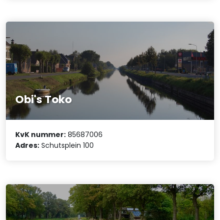
Obi's Toko
KvK nummer:
85687006
Adres:
Schutsplein 100