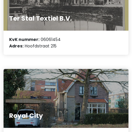
Ter Stal Textiel B.V.
KvK nummer:
06061454
Adres:
Hoofdstraat 215
Royal City