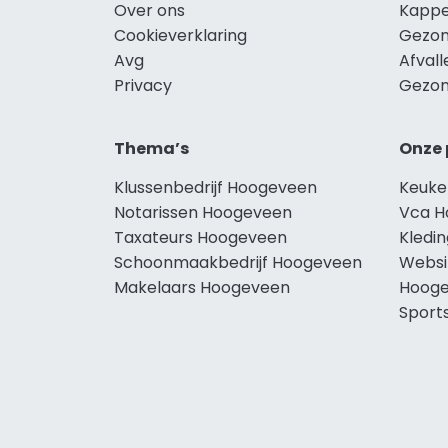
Over ons
Kappe
Cookieverklaring
Gezon
Avg
Afval
Privacy
Gezon
Thema’s
Onze 
Klussenbedrijf Hoogeveen
Keuke
Notarissen Hoogeveen
Vca H
Taxateurs Hoogeveen
Kledi
Schoonmaakbedrijf Hoogeveen
Websi
Makelaars Hoogeveen
Hoog
Sport