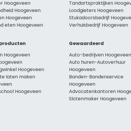
r Hoogeveen
Tandartspraktijken Hooge
dheid Hoogeveen
Loodgieters Hoogeveen
len Hoogeveen
Stukadoorsbedrijf Hoogev
d eten Hoogeveen
Verhuisbedrijf Hoogeveen
producten
Gewaardeerd
n Hoogeveen
Auto-bedrijven Hoogevee
oogeveen
Auto huren-Autoverhuur
ngwinkel Hoogeveen
Hoogeveen
te laten maken
Banden-Bandenservice
eveen
Hoogeveen
school Hoogeveen
Advocatenkantoren Hoog
Slotenmaker Hoogeveen