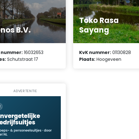
Toko Rasa
nos B.V.
Sayang
 nummer:
16032653
KvK nummer:
01130828
es:
Schutstraat 17
Plaats:
Hoogeveen
ADVERTENTIE