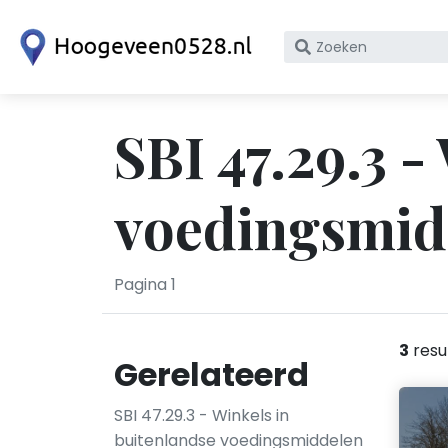
Zoek
op
bedrijfsnaam
of
SBI 47.29.3 -
KvK
nummer
voedingsmid
Pagina 1
3
resu
Gerelateerd
SBI 47.29.3 - Winkels in
buitenlandse voedingsmiddelen