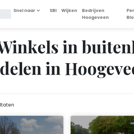
Snel naar
SBI
Wijken
Bedrijven
Pe
Hoogeveen
Bl
 Winkels in buite
delen in Hoogeve
ltaten