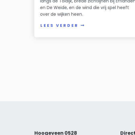
langs de Toldijk, brede zichtlijnen bij Erflande
en De Weide, en de wind die vrij spel heeft
over de wijken heen.
LEES VERDER
Hoogeveen 0528
Direc