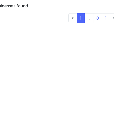
inesses found.
1
...
0
1