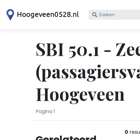
Zoek
op
bedrijfsnaam
of
SBI 50.1 - Ze
KvK
nummer
(passagiersv
Hoogeveen
Pagina 1
0
resu
Gerelateerd